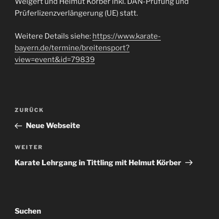
Weigert und Helmut Körber inkl. DAN-Prüfung und
Prüferlizenzverlängerung (UE) statt.
Weitere Details siehe:
https://www.karate-
bayern.de/termine/breitensport?
view=event&id=79839
Beitragsnavigation
Vorheriger
ZURÜCK
Beitrag
Neue Webseite
Nächster
WEITER
Beitrag
Karate Lehrgang in Tittling mit Helmut Körber
Suchen