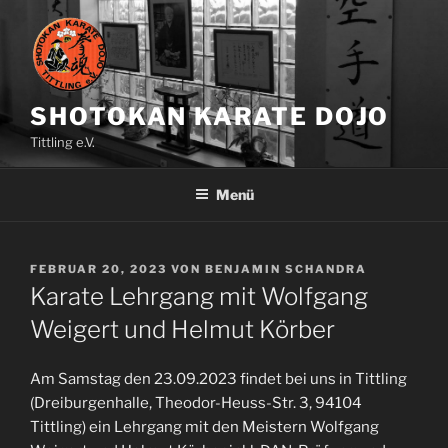
Zum
Inhalt
springen
SHOTOKAN KARATE DOJO
Tittling e.V.
Menü
VERÖFFENTLICHT
FEBRUAR 20, 2023
VON
BENJAMIN SCHANDRA
AM
Karate Lehrgang mit Wolfgang
Weigert und Helmut Körber
Am Samstag den 23.09.2023 findet bei uns in Tittling
(Dreiburgenhalle, Theodor-Heuss-Str. 3, 94104
Tittling) ein Lehrgang mit den Meistern Wolfgang