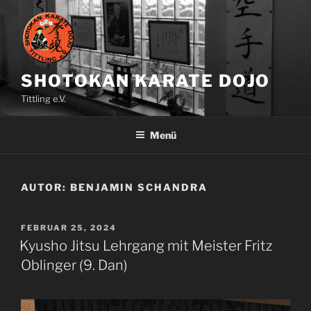
Zum
Inhalt
springen
SHOTOKAN KARATE DOJO
Tittling e.V.
Menü
AUTOR:
BENJAMIN SCHANDRA
VERÖFFENTLICHT
FEBRUAR 25, 2024
AM
Kyusho Jitsu Lehrgang mit Meister Fritz
Oblinger (9. Dan)