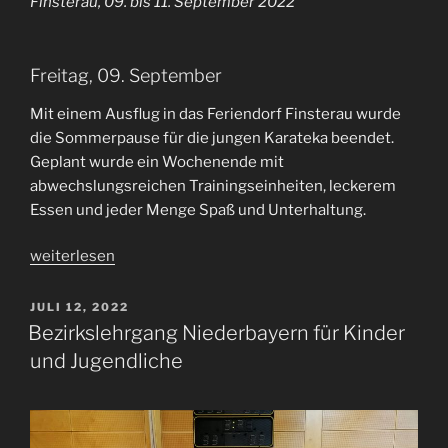
Finsterau, 09. bis 11. September 2022
Freitag, 09. September
Mit einem Ausflug in das Feriendorf Finsterau wurde
die Sommerpause für die jungen Karateka beendet.
Geplant wurde ein Wochenende mit
abwechslungsreichen Trainingseinheiten, leckerem
Essen und jeder Menge Spaß und Unterhaltung.
„Karate
weiterlesen
Camp
2022“
VERÖFFENTLICHT
JULI 12, 2022
AM
Bezirkslehrgang Niederbayern für Kinder
und Jugendliche