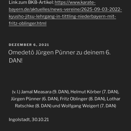
Link zum BKB-Artikel:
https://www.karate-
bayern.de/aktuelles/news-vereine/2625-09-03-2022-
kyusho-jitsu-lehrgang-in-tittling-niederbayern-mit-
fritz-oblinger.html
VERÖFFENTLICHT
DEZEMBER 6, 2021
AM
Omedetō Jürgen Pünner zu deinem 6.
DAN!
(v. l.) Jamal Measara (9. DAN), Helmut Körber (7. DAN),
Jürgen Pünner (6. DAN), Fritz Oblinger (8. DAN), Lothar
Ratschke (8. DAN) und Wolfgang Weigert (7. DAN)
Ingolstadt, 30.10.21