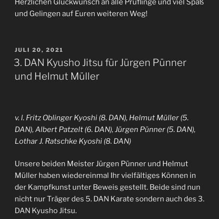
Herzlichen Glückwunsch an alle Prüflinge und viel Spaß
und Gelingen auf Euren weiteren Weg!
VERÖFFENTLICHT
JULI 20, 2021
AM
3. DAN Kyusho Jitsu für Jürgen Pünner
und Helmut Müller
v. l. Fritz Oblinger Kyoshi (8. DAN), Helmut Müller (5.
DAN), Albert Patzelt (6. DAN), Jürgen Pünner (5. DAN),
Lothar J. Ratschke Kyoshi (8. DAN)
Unsere beiden Meister Jürgen Pünner und Helmut
Müller haben wiedereinmal Ihr vielfältiges Können in
der Kampfkunst unter Beweis gestellt. Beide sind nun
nicht nur Träger des 5. DAN Karate sondern auch des 3.
DAN Kyusho Jitsu.