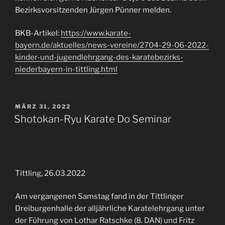
Bezirksvorsitzenden Jürgen Pünner melden.
BKB-Artikel:
https://www.karate-
bayern.de/aktuelles/news-vereine/2704-29-06-2022-
kinder-und-jugendlehrgang-des-karatebezirks-
niederbayern-in-tittling.html
VERÖFFENTLICHT
MÄRZ 31, 2022
AM
Shotokan-Ryu Karate Do Seminar
Tittling, 26.03.2022
Am vergangenen Samstag fand in der Tittlinger
Dreiburgenhalle der alljährliche Karatelehrgang unter
der Führung von Lothar Ratschke (8. DAN) und Fritz