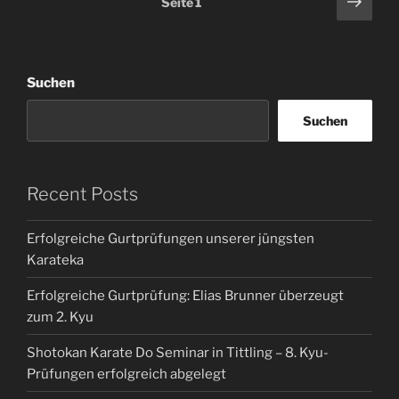
Näch
Seite
1
Seit
der
Beiträge
Suchen
Suchen
Recent Posts
Erfolgreiche Gurtprüfungen unserer jüngsten
Karateka
Erfolgreiche Gurtprüfung: Elias Brunner überzeugt
zum 2. Kyu
Shotokan Karate Do Seminar in Tittling – 8. Kyu-
Prüfungen erfolgreich abgelegt