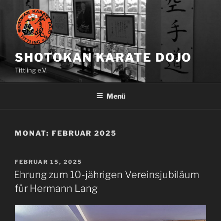
Zum
Inhalt
springen
SHOTOKAN KARATE DOJO
Tittling e.V.
Menü
MONAT:
FEBRUAR 2025
VERÖFFENTLICHT
FEBRUAR 15, 2025
AM
Ehrung zum 10-jährigen Vereinsjubiläum
für Hermann Lang